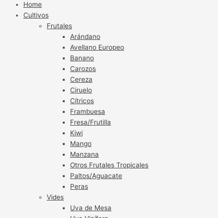
Home
Cultivos
Frutales
Arándano
Avellano Europeo
Banano
Carozos
Cereza
Ciruelo
Cítricos
Frambuesa
Fresa/Frutilla
Kiwi
Mango
Manzana
Otros Frutales Tropicales
Paltos/Aguacate
Peras
Vides
Uva de Mesa