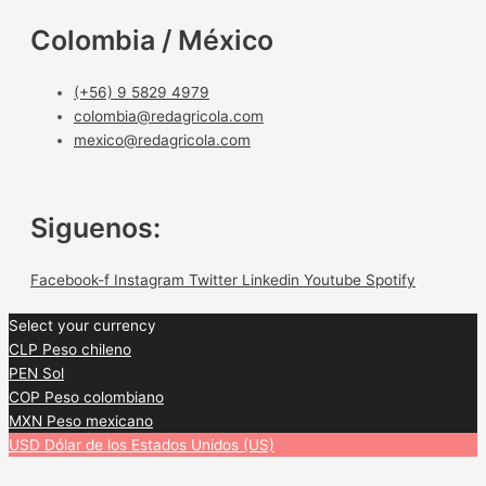
Colombia / México
(+56) 9 5829 4979
colombia@redagricola.com
mexico@redagricola.com
Siguenos:
Facebook-f
Instagram
Twitter
Linkedin
Youtube
Spotify
Select your currency
CLP
Peso chileno
PEN
Sol
COP
Peso colombiano
MXN
Peso mexicano
USD
Dólar de los Estados Unidos (US)