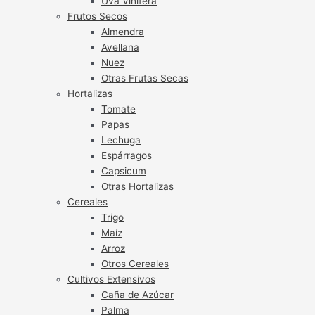
Uva Vinífera
Frutos Secos
Almendra
Avellana
Nuez
Otras Frutas Secas
Hortalizas
Tomate
Papas
Lechuga
Espárragos
Capsicum
Otras Hortalizas
Cereales
Trigo
Maíz
Arroz
Otros Cereales
Cultivos Extensivos
Caña de Azúcar
Palma