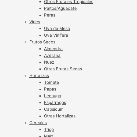
Otros Frutales Tropicales
Paltos/Aguacate
Peras
Vides
Uva de Mesa
Uva Vinífera
Frutos Secos
Almendra
Avellana
Nuez
Otras Frutas Secas
Hortalizas
Tomate
Papas
Lechuga
Espárragos
Capsicum
Otras Hortalizas
Cereales
Trigo
Maíz