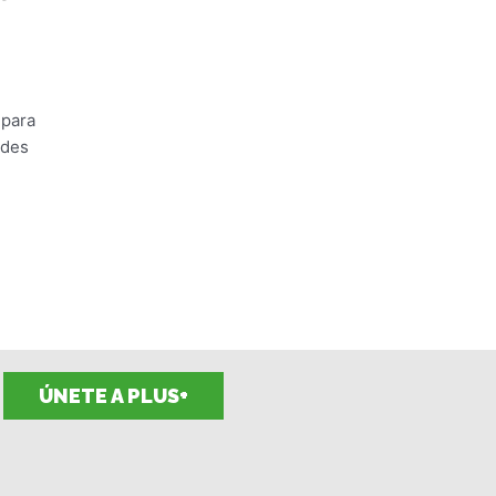
 para
ides
ÚNETE A PLUS+