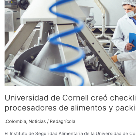
sobre
coronavirus
para
procesadores
de
alimentos
y
packings
Universidad de Cornell creó checkl
procesadores de alimentos y pack
.Colombia
,
Noticias
/
Redagrícola
El Instituto de Seguridad Alimentaria de la Universidad de C