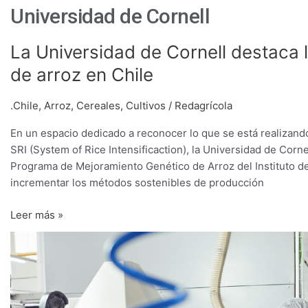
Universidad de Cornell
La
La Universidad de Cornell destaca 
Universidad
de arroz en Chile
de
Cornell
.Chile
,
Arroz
,
Cereales
,
Cultivos
/
Redagrícola
destaca
la
En un espacio dedicado a reconocer lo que se está realizando
metodología
SRI (System of Rice Intensificaction), la Universidad de Corne
INIA
Programa de Mejoramiento Genético de Arroz del Instituto de
para
incrementar los métodos sostenibles de producción
la
producción
Leer más »
de
Universidad
arroz
de
en
Cornell
Chile
creó
checklist