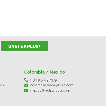
ÚNETE A PLUS+
Colombia / México
(+56) 9 5829 4979
com
colombia@redagricola.com
mexico@redagricola.com