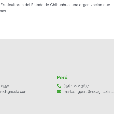
e Fruticultores del Estado de Chihuahua, una organización que
nas.
Perú
1 0550
(+51) 1 242 3677
redagricola.com
marketingperu@redagricola.