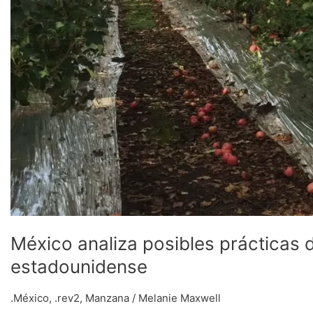
México analiza posibles prácticas
estadounidense
.México
,
.rev2
,
Manzana
/
Melanie Maxwell