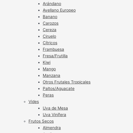
Arándano
Avellano Europeo
Banano
Carozos
Cereza
Ciruelo
Cítricos
Frambuesa
Fresa/Frutilla
Kiwi
Mango
Manzana
Otros Frutales Tropicales
Paltos/Aguacate
Peras
Vides
Uva de Mesa
Uva Vinífera
Frutos Secos
Almendra