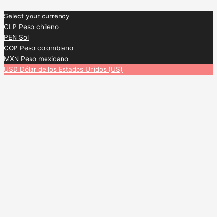
Select your currency
CLP
Peso chileno
PEN
Sol
COP
Peso colombiano
MXN
Peso mexicano
USD
Dólar de los Estados Unidos (US)