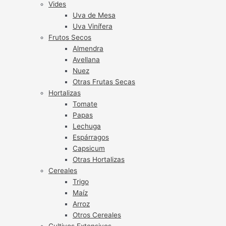
Vides
Uva de Mesa
Uva Vinífera
Frutos Secos
Almendra
Avellana
Nuez
Otras Frutas Secas
Hortalizas
Tomate
Papas
Lechuga
Espárragos
Capsicum
Otras Hortalizas
Cereales
Trigo
Maíz
Arroz
Otros Cereales
Cultivos Extensivos