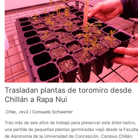
toromiro
desde
Chillán
a
Rapa
Nui
Trasladan plantas de toromiro desde
Chillán a Rapa Nui
.Chile
,
.rev2
/
Consuelo Schwerter
Tras más de seis años de trabajo para preservar este árbol nativo,
una partida de pequeñas plantas germinadas viajó desde la Facult
de Agronomía de la Universidad de Concepción, Campus Chillán,