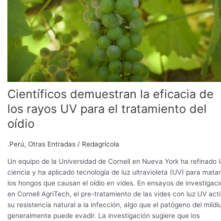
la
eficacia
de
los
rayos
UV
para
el
Científicos demuestran la eficacia de
tratamiento
del
los rayos UV para el tratamiento del
oídio
oídio
.Perú
,
Otras Entradas
/
Redagrícola
Un equipo de la Universidad de Cornell en Nueva York ha refinado l
ciencia y ha aplicado tecnología de luz ultravioleta (UV) para matar
los hongos que causan el oídio en vides. En ensayos de investigaci
en Cornell AgriTech, el pre-tratamiento de las vides con luz UV act
su resistencia natural a la infección, algo que el patógeno del mildi
generalmente puede evadir. La investigación sugiere que los