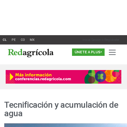
Ir
al
contenido
Inicia Sesión o Registrate
ÚNETE A PLUS+
Tecnificación y acumulación de
agua
Comenzaron