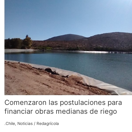
las
postulaciones
para
financiar
obras
medianas
de
riego
Comenzaron las postulaciones para
financiar obras medianas de riego
.Chile
,
Noticias
/
Redagrícola