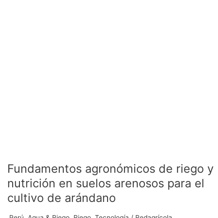
en
suelos
arenosos
para
el
cultivo
de
arándano
Fundamentos agronómicos de riego y
nutrición en suelos arenosos para el
cultivo de arándano
.Perú
,
Agua & Riego
,
Riego
,
Tecnología
/
Redagrícola