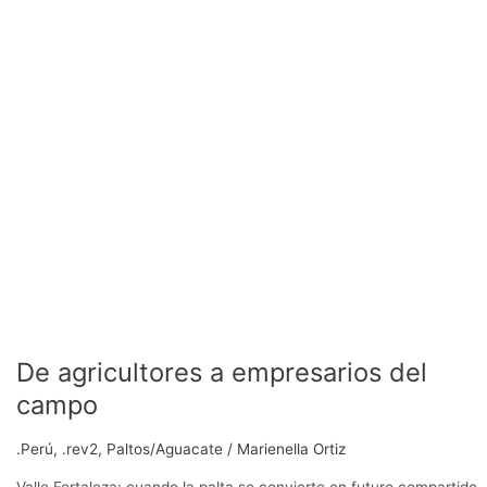
De agricultores a empresarios del
campo
.Perú
,
.rev2
,
Paltos/Aguacate
/
Marienella Ortiz
Valle Fortaleza: cuando la palta se convierte en futuro compartido.