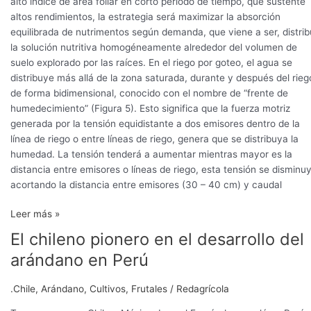
alto índice de área foliar en corto periodo de tiempo, que sustente
altos rendimientos, la estrategia será maximizar la absorción
equilibrada de nutrimentos según demanda, que viene a ser, distrib
la solución nutritiva homogéneamente alrededor del volumen de
suelo explorado por las raíces. En el riego por goteo, el agua se
distribuye más allá de la zona saturada, durante y después del rieg
de forma bidimensional, conocido con el nombre de “frente de
humedecimiento” (Figura 5). Esto significa que la fuerza motriz
generada por la tensión equidistante a dos emisores dentro de la
línea de riego o entre líneas de riego, genera que se distribuya la
humedad. La tensión tenderá a aumentar mientras mayor es la
distancia entre emisores o líneas de riego, esta tensión se disminu
acortando la distancia entre emisores (30 – 40 cm) y caudal
Leer más »
El chileno pionero en el desarrollo del
El
chileno
arándano en Perú
pionero
en
.Chile
,
Arándano
,
Cultivos
,
Frutales
/
Redagrícola
el