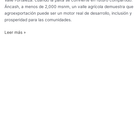
Áncash, a menos de 2,000 msnm, un valle agrícola demuestra que 
agroexportación puede ser un motor real de desarrollo, inclusión y
prosperidad para las comunidades.
Leer más »
Fallece
Rafael
Quevedo,
pionero
de
la
agroindustria
en
Perú