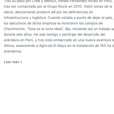
desarrollo
Tras su paso por Chile y México, Ismael Fernández recaló en Perú,
del
tras ser contactado por el Grupo Rocío en 2010. Visitó zonas de la
arándano
sierra, descartando producir allí por las deficiencias en
en
infraestructura y logística. Cuando estaba a punto de dejar el país,
Perú
los ejecutivos de dicha empresa le mostraron los campos de
Chavimochic. “Esta es la zona ideal”, dijo, iniciando así un trabajo 
duraría seis años. Ha sido testigo y partícipe del desarrollo del
arándano en Perú, y hoy está embarcado en una nueva aventura 
Olmos, asesorando a Agrícola El Alaya en la instalación de 100 ha 
arándanos.
Leer más »
En
busca
de
ideas
frescas