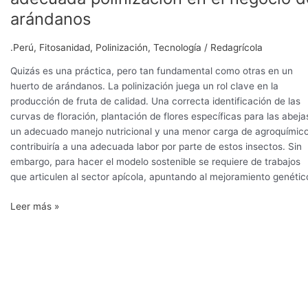
arándanos
.Perú
,
Fitosanidad
,
Polinización
,
Tecnología
/
Redagrícola
Quizás es una práctica, pero tan fundamental como otras en un
huerto de arándanos. La polinización juega un rol clave en la
producción de fruta de calidad. Una correcta identificación de las
curvas de floración, plantación de flores específicas para las abeja
un adecuado manejo nutricional y una menor carga de agroquímic
contribuiría a una adecuada labor por parte de estos insectos. Sin
embargo, para hacer el modelo sostenible se requiere de trabajos
que articulen al sector apícola, apuntando al mejoramiento genétic
Leer más »
Fundamentos
agronómicos
de
riego
y
nutrición