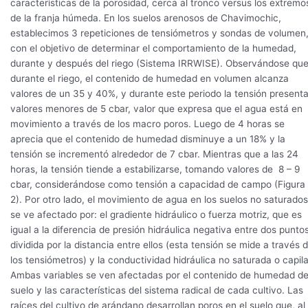
características de la porosidad, cerca al tronco versus los extremo
de la franja húmeda. En los suelos arenosos de Chavimochic,
establecimos 3 repeticiones de tensiómetros y sondas de volumen
con el objetivo de determinar el comportamiento de la humedad,
durante y después del riego (Sistema IRRWISE). Observándose qu
durante el riego, el contenido de humedad en volumen alcanza
valores de un 35 y 40%, y durante este periodo la tensión present
valores menores de 5 cbar, valor que expresa que el agua está en
movimiento a través de los macro poros. Luego de 4 horas se
aprecia que el contenido de humedad disminuye a un 18% y la
tensión se incrementó alrededor de 7 cbar. Mientras que a las 24
horas, la tensión tiende a estabilizarse, tomando valores de 8 – 9
cbar, considerándose como tensión a capacidad de campo (Figura
2). Por otro lado, el movimiento de agua en los suelos no saturados
se ve afectado por: el gradiente hidráulico o fuerza motriz, que es
igual a la diferencia de presión hidráulica negativa entre dos puntos
dividida por la distancia entre ellos (esta tensión se mide a través 
los tensiómetros) y la conductividad hidráulica no saturada o capila
Ambas variables se ven afectadas por el contenido de humedad de
suelo y las características del sistema radical de cada cultivo. Las
raíces del cultivo de arándano desarrollan poros en el suelo que, al