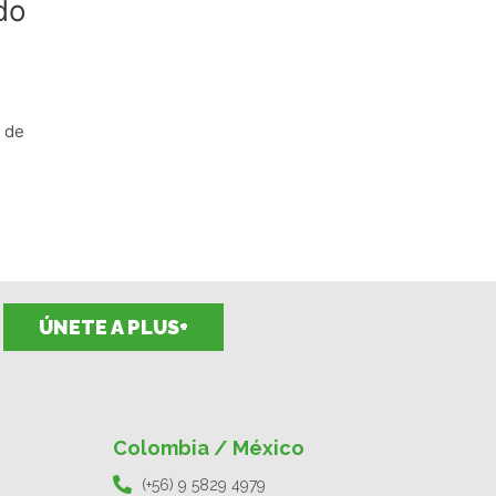
do
a de
ÚNETE A PLUS+
Colombia / México
(+56) 9 5829 4979