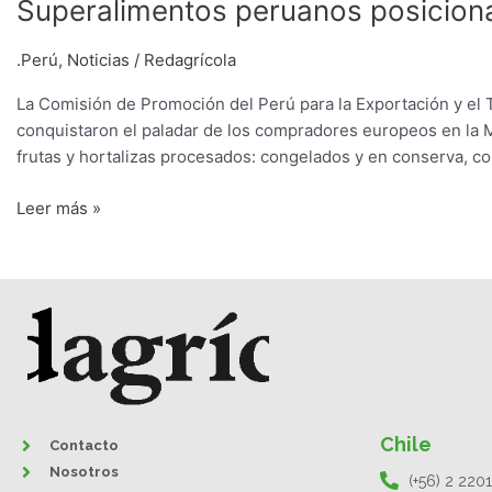
Superalimentos
Superalimentos peruanos posiciona
peruanos
posicionan
.Perú
,
Noticias
/
Redagrícola
su
La Comisión de Promoción del Perú para la Exportación y el
oferta
conquistaron el paladar de los compradores europeos en la Mi
exportable
frutas y hortalizas procesados: congelados y en conserva, c
en
Reino
Leer más »
Unido
Chile
Contacto
Nosotros
(+56) 2 220