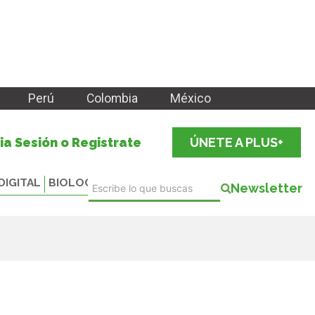
Perú
Colombia
México
cia Sesión o Registrate
ÚNETE A PLUS+
DIGITAL
BIOLOGICALS
Newsletter