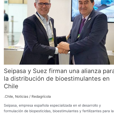
Suez
firman
una
alianza
para
la
distribución
de
bioestimulantes
en
Chile
Seipasa y Suez firman una alianza par
la distribución de bioestimulantes en
Chile
.Chile
,
Noticias
/
Redagrícola
Seipasa, empresa española especializada en el desarrollo y
formulación de biopesticidas, bioestimulantes y fertilizantes para la