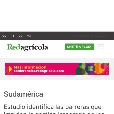
Ir
al
contenido
Inicia Sesión o Registrate
ÚNETE A PLUS+
Sudamérica
Estudio identifica las barreras que
Estudio
identifica