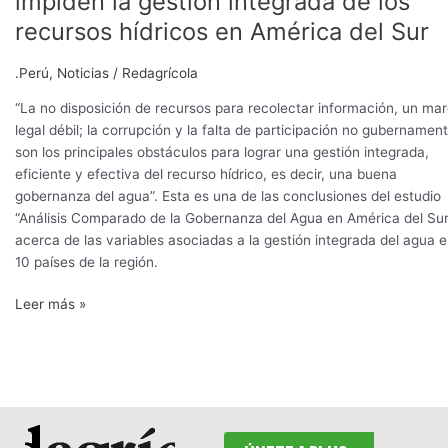
impiden la gestión integrada de los
las
recursos hídricos en América del Sur
barreras
que
.Perú
,
Noticias
/
Redagrícola
impiden
la
“La no disposición de recursos para recolectar información, un ma
gestión
legal débil; la corrupción y la falta de participación no gubernament
integrada
son los principales obstáculos para lograr una gestión integrada,
de
eficiente y efectiva del recurso hídrico, es decir, una buena
los
gobernanza del agua”. Esta es una de las conclusiones del estudio
recursos
“Análisis Comparado de la Gobernanza del Agua en América del Sur
hídricos
acerca de las variables asociadas a la gestión integrada del agua 
en
10 países de la región.
América
del
Leer más »
Sur