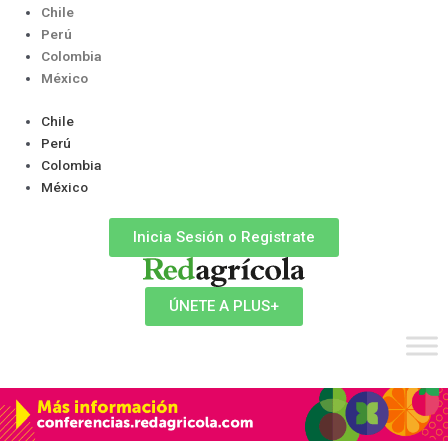
Ir
Chile
al
Perú
contenido
Colombia
México
Chile
Perú
Colombia
México
Inicia Sesión o Registrate
ÚNETE A PLUS+