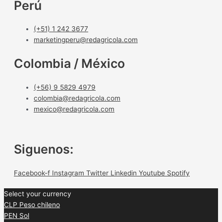
Perú
(+51) 1 242 3677
marketingperu@redagricola.com
Colombia / México
(+56) 9 5829 4979
colombia@redagricola.com
mexico@redagricola.com
Siguenos:
Facebook-f
Instagram
Twitter
Linkedin
Youtube
Spotify
Select your currency
CLP
Peso chileno
PEN
Sol