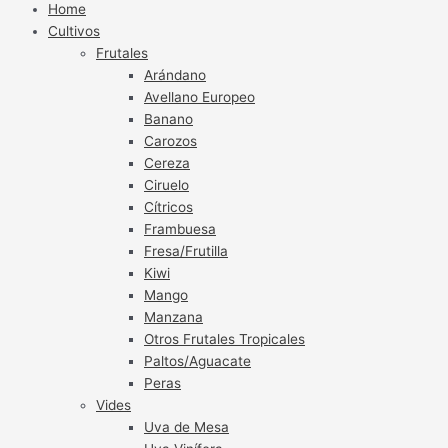
Home
Cultivos
Frutales
Arándano
Avellano Europeo
Banano
Carozos
Cereza
Ciruelo
Cítricos
Frambuesa
Fresa/Frutilla
Kiwi
Mango
Manzana
Otros Frutales Tropicales
Paltos/Aguacate
Peras
Vides
Uva de Mesa