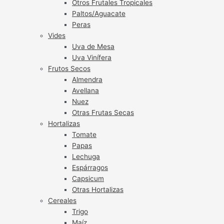
Otros Frutales Tropicales
Paltos/Aguacate
Peras
Vides
Uva de Mesa
Uva Vinífera
Frutos Secos
Almendra
Avellana
Nuez
Otras Frutas Secas
Hortalizas
Tomate
Papas
Lechuga
Espárragos
Capsicum
Otras Hortalizas
Cereales
Trigo
Maíz