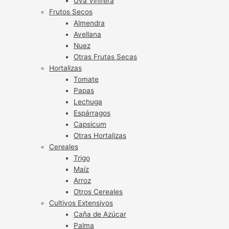
Uva Vinífera
Frutos Secos
Almendra
Avellana
Nuez
Otras Frutas Secas
Hortalizas
Tomate
Papas
Lechuga
Espárragos
Capsicum
Otras Hortalizas
Cereales
Trigo
Maíz
Arroz
Otros Cereales
Cultivos Extensivos
Caña de Azúcar
Palma