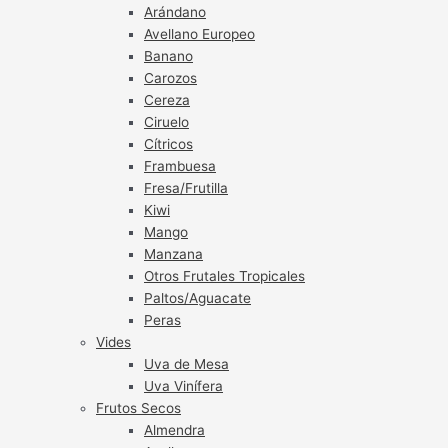
Arándano
Avellano Europeo
Banano
Carozos
Cereza
Ciruelo
Cítricos
Frambuesa
Fresa/Frutilla
Kiwi
Mango
Manzana
Otros Frutales Tropicales
Paltos/Aguacate
Peras
Vides
Uva de Mesa
Uva Vinífera
Frutos Secos
Almendra