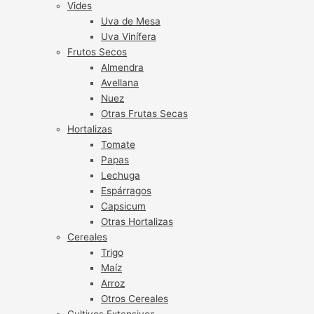
Vides
Uva de Mesa
Uva Vinífera
Frutos Secos
Almendra
Avellana
Nuez
Otras Frutas Secas
Hortalizas
Tomate
Papas
Lechuga
Espárragos
Capsicum
Otras Hortalizas
Cereales
Trigo
Maíz
Arroz
Otros Cereales
Cultivos Extensivos