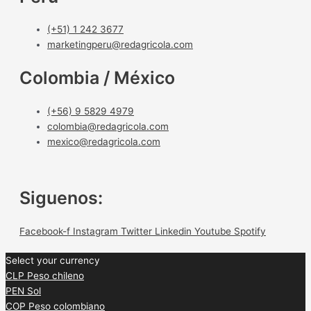
(+51) 1 242 3677
marketingperu@redagricola.com
Colombia / México
(+56) 9 5829 4979
colombia@redagricola.com
mexico@redagricola.com
Siguenos:
Facebook-f
Instagram
Twitter
Linkedin
Youtube
Spotify
Select your currency
CLP
Peso chileno
PEN
Sol
COP
Peso colombiano