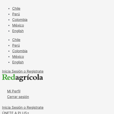
Ir
Hidrostal
al
y
Chile
contenido
las
Perú
bombas
Colombia
que
México
acompañaron
English
la
Chile
transformación
Perú
agrícola
Colombia
peruana
México
English
Inicia Sesión o Registrate
Mi Perfil
Cerrar sesión
Inicia Sesión o Registrate
ÚNETE A PLUS+