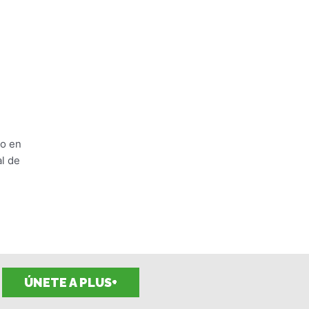
go en
l de
ÚNETE A PLUS+