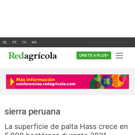
Ir
al
contenido
Inicia Sesión o Registrate
ÚNETE A PLUS+
sierra peruana
La superficie de palta Hass crece en
La
superficie