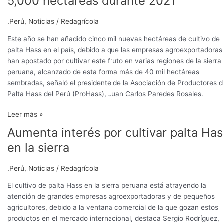
5,000 hectáreas durante 2021
de
palta
.Perú
,
Noticias
/
Redagrícola
Hass
crece
Este año se han añadido cinco mil nuevas hectáreas de cultivo de
en
palta Hass en el país, debido a que las empresas agroexportadoras
5,000
han apostado por cultivar este fruto en varias regiones de la sierra
hectáreas
peruana, alcanzado de esta forma más de 40 mil hectáreas
durante
sembradas, señaló el presidente de la Asociación de Productores 
2021
Palta Hass del Perú (ProHass), Juan Carlos Paredes Rosales.
Leer más »
Aumenta interés por cultivar palta Has
Aumenta
interés
en la sierra
por
cultivar
.Perú
,
Noticias
/
Redagrícola
palta
Hass
El cultivo de palta Hass en la sierra peruana está atrayendo la
en
atención de grandes empresas agroexportadoras y de pequeños
la
agricultores, debido a la ventana comercial de la que gozan estos
sierra
productos en el mercado internacional, destaca Sergio Rodríguez,