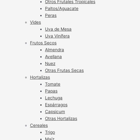
Otros Frutales Tropicales
Paltos/Aguacate
Peras
Vides
Uva de Mesa
Uva Vinífera
Frutos Secos
Almendra
Avellana
Nuez
Otras Frutas Secas
Hortalizas
Tomate
Papas
Lechuga
Espárragos
Capsicum
Otras Hortalizas
Cereales
Trigo
Maíz