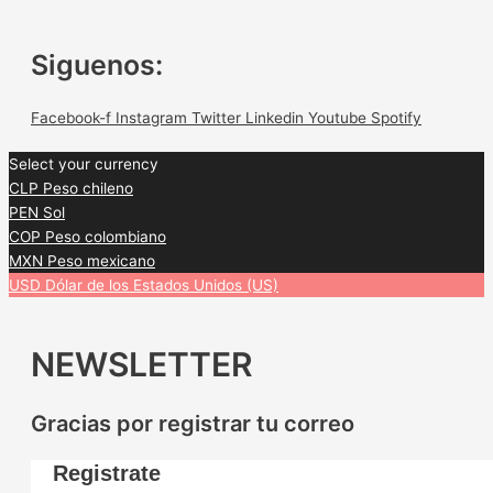
Siguenos:
Facebook-f
Instagram
Twitter
Linkedin
Youtube
Spotify
Select your currency
CLP
Peso chileno
PEN
Sol
COP
Peso colombiano
MXN
Peso mexicano
USD
Dólar de los Estados Unidos (US)
NEWSLETTER
Gracias por registrar tu correo
Registrate