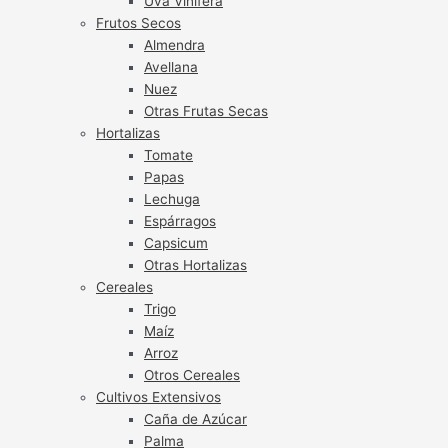
Uva Vinífera
Frutos Secos
Almendra
Avellana
Nuez
Otras Frutas Secas
Hortalizas
Tomate
Papas
Lechuga
Espárragos
Capsicum
Otras Hortalizas
Cereales
Trigo
Maíz
Arroz
Otros Cereales
Cultivos Extensivos
Caña de Azúcar
Palma