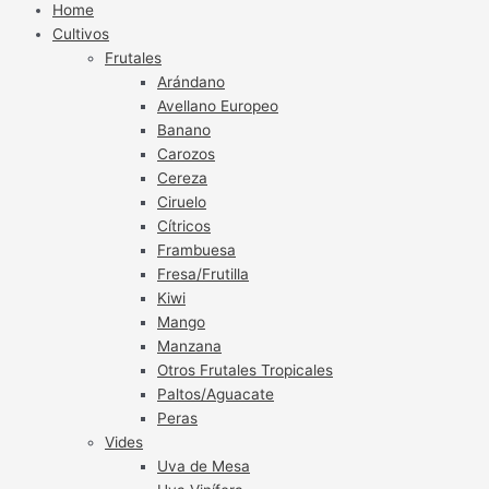
Home
Cultivos
Frutales
Arándano
Avellano Europeo
Banano
Carozos
Cereza
Ciruelo
Cítricos
Frambuesa
Fresa/Frutilla
Kiwi
Mango
Manzana
Otros Frutales Tropicales
Paltos/Aguacate
Peras
Vides
Uva de Mesa