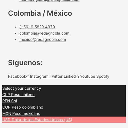
Colombia / México
(+56) 9 5829 4979
colombia@redagricola.com
mexico@redagricola.com
Siguenos:
Facebook-f
Instagram
Twitter
Linkedin
Youtube
Spotify
Select your currency
CLP
Peso chileno
PEN
Sol
COP
Peso colombiano
MXN
Peso mexicano
USD
Dólar de los Estados Unidos (US)