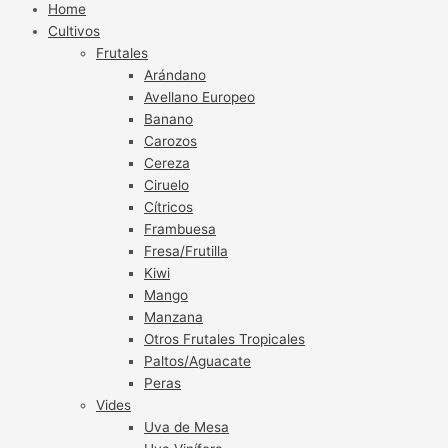
Home
Cultivos
Frutales
Arándano
Avellano Europeo
Banano
Carozos
Cereza
Ciruelo
Cítricos
Frambuesa
Fresa/Frutilla
Kiwi
Mango
Manzana
Otros Frutales Tropicales
Paltos/Aguacate
Peras
Vides
Uva de Mesa