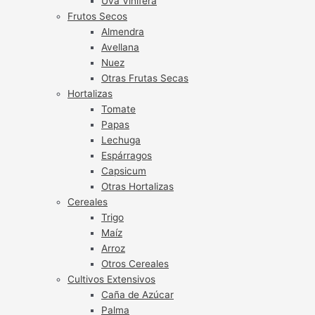
Uva Vinífera
Frutos Secos
Almendra
Avellana
Nuez
Otras Frutas Secas
Hortalizas
Tomate
Papas
Lechuga
Espárragos
Capsicum
Otras Hortalizas
Cereales
Trigo
Maíz
Arroz
Otros Cereales
Cultivos Extensivos
Caña de Azúcar
Palma