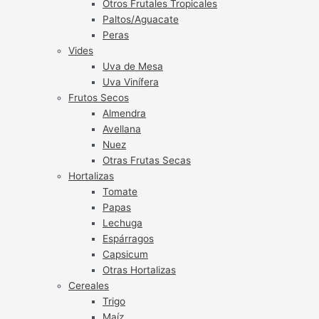
Otros Frutales Tropicales
Paltos/Aguacate
Peras
Vides
Uva de Mesa
Uva Vinífera
Frutos Secos
Almendra
Avellana
Nuez
Otras Frutas Secas
Hortalizas
Tomate
Papas
Lechuga
Espárragos
Capsicum
Otras Hortalizas
Cereales
Trigo
Maíz