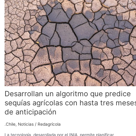
algoritmo
que
predice
sequías
agrícolas
con
hasta
tres
meses
de
anticipación
Desarrollan un algoritmo que predice
sequías agrícolas con hasta tres mese
de anticipación
.Chile
,
Noticias
/
Redagrícola
La tecnología, desarollada por el INIA, permite planificar