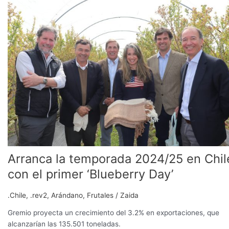
la
temporada
2024/25
en
Chile
con
el
primer
‘Blueberry
Day’
Arranca la temporada 2024/25 en Chil
con el primer ‘Blueberry Day’
.Chile
,
.rev2
,
Arándano
,
Frutales
/
Zaida
Gremio proyecta un crecimiento del 3.2% en exportaciones, que
alcanzarían las 135.501 toneladas.