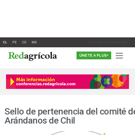
Ir
al
contenido
Inicia Sesión o Registrate
ÚNETE A PLUS+
Sello de pertenencia del comité d
Arándanos de Chil
Arranca