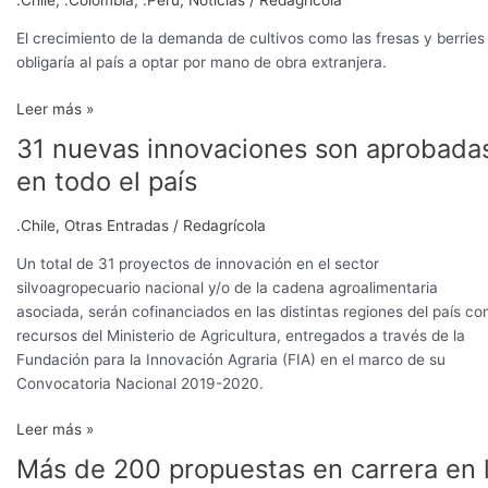
.Chile
,
.Colombia
,
.Perú
,
Noticias
/
Redagrícola
El crecimiento de la demanda de cultivos como las fresas y berries
obligaría al país a optar por mano de obra extranjera.
Leer más »
31 nuevas innovaciones son aprobada
31
nuevas
en todo el país
innovaciones
son
.Chile
,
Otras Entradas
/
Redagrícola
aprobadas
en
Un total de 31 proyectos de innovación en el sector
todo
silvoagropecuario nacional y/o de la cadena agroalimentaria
el
asociada, serán cofinanciados en las distintas regiones del país co
país
recursos del Ministerio de Agricultura, entregados a través de la
Fundación para la Innovación Agraria (FIA) en el marco de su
Convocatoria Nacional 2019-2020.
Leer más »
Más de 200 propuestas en carrera en 
Más