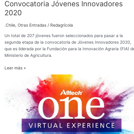
de
Convocatoria Jóvenes Innovadores
200
2020
propuestas
en
.Chile
,
Otras Entradas
/
Redagrícola
carrera
en
Un total de 207 jóvenes fueron seleccionados para pasar a la
la
segunda etapa de la convocatoria de Jóvenes Innovadores 2020,
Convocatoria
que es liderada por la Fundación para la Innovación Agraria (FIA) d
Jóvenes
Ministerio de Agricultura.
Innovadores
2020
Leer más »
Alltech
ONE:
inicia
conferencias
sobre
desafíos
del
sector
agropecuario