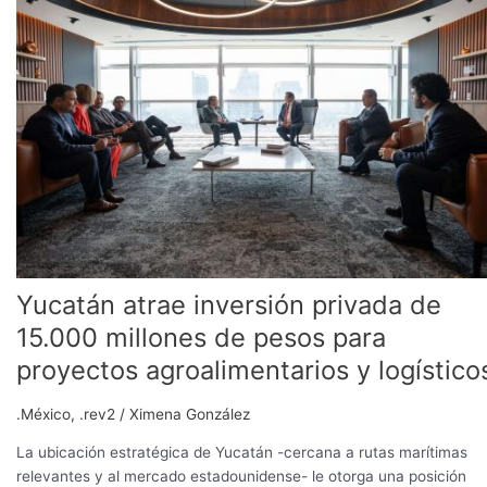
inversión
privada
de
15.000
millones
de
pesos
para
proyectos
agroalimentarios
y
logísticos
Yucatán atrae inversión privada de
15.000 millones de pesos para
proyectos agroalimentarios y logístico
.México
,
.rev2
/
Ximena González
La ubicación estratégica de Yucatán -cercana a rutas marítimas
relevantes y al mercado estadounidense- le otorga una posición