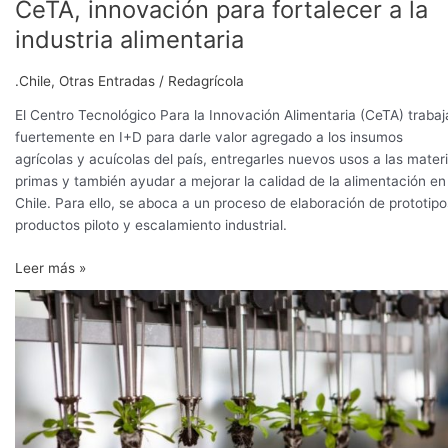
CeTA, innovación para fortalecer a la
industria alimentaria
.Chile
,
Otras Entradas
/
Redagrícola
El Centro Tecnológico Para la Innovación Alimentaria (CeTA) trabaj
fuertemente en I+D para darle valor agregado a los insumos
agrícolas y acuícolas del país, entregarles nuevos usos a las mater
primas y también ayudar a mejorar la calidad de la alimentación en
Chile. Para ello, se aboca a un proceso de elaboración de prototipo
productos piloto y escalamiento industrial.
Leer más »
Empresas
de
Agrifoodtech
han
recaudado
US$24,000
millones