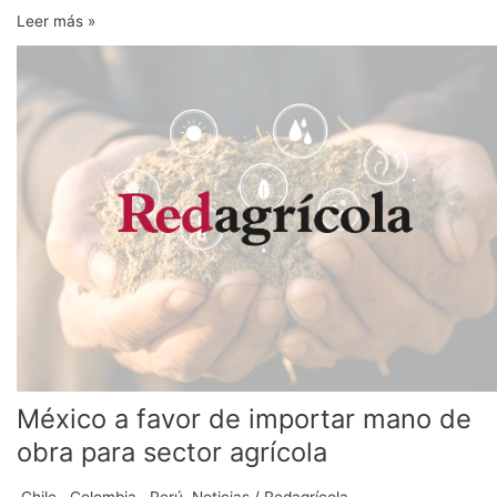
Leer más »
México
a
favor
de
importar
mano
de
obra
para
sector
agrícola
México a favor de importar mano de
obra para sector agrícola