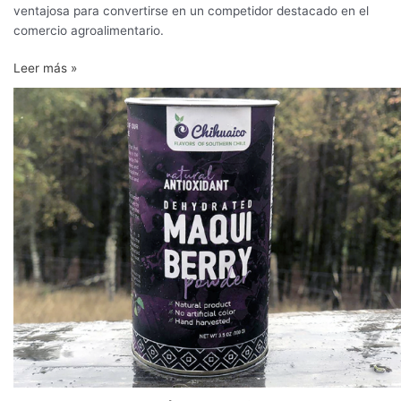
ventajosa para convertirse en un competidor destacado en el
comercio agroalimentario.
Leer más »
CeTA,
innovación
para
fortalecer
a
la
industria
alimentaria