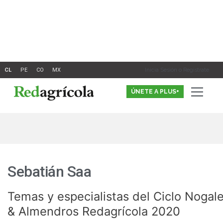
Ir
al
contenido
Inicia Sesión o Registrate
ÚNETE A PLUS+
Sebatián Saa
Temas y especialistas del Ciclo Nogal
Temas
y
& Almendros Redagrícola 2020
especialistas