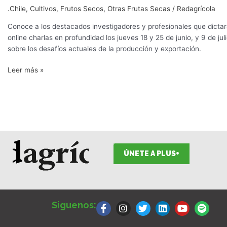
del
.Chile
,
Cultivos
,
Frutos Secos
,
Otras Frutas Secas
/
Redagrícola
Ciclo
Nogales
Conoce a los destacados investigadores y profesionales que dicta
&
online charlas en profundidad los jueves 18 y 25 de junio, y 9 de juli
Almendros
sobre los desafíos actuales de la producción y exportación.
Redagrícola
Leer más »
2020
ÚNETE A PLUS+
F
I
T
L
Y
S
a
n
w
i
o
p
Siguenos:
c
s
i
n
u
o
e
t
t
k
t
t