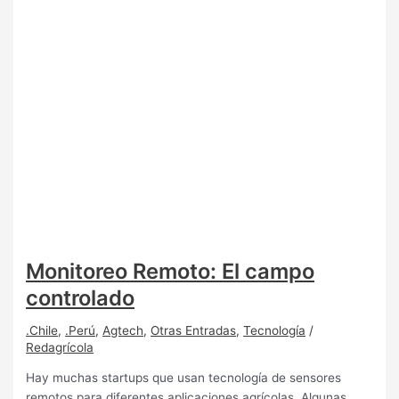
Monitoreo Remoto: El campo
controlado
.Chile
,
.Perú
,
Agtech
,
Otras Entradas
,
Tecnología
/
Redagrícola
Hay muchas startups que usan tecnología de sensores
remotos para diferentes aplicaciones agrícolas. Algunas