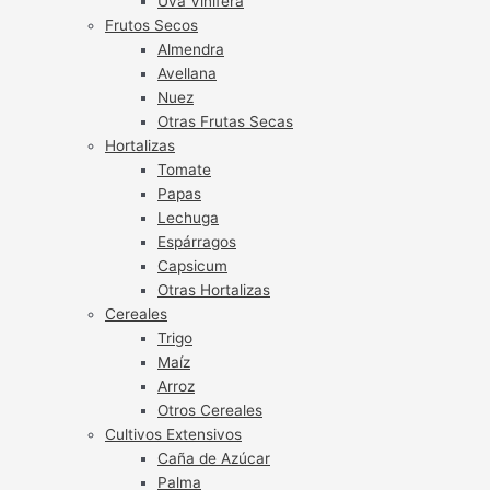
Uva Vinífera
Frutos Secos
Almendra
Avellana
Nuez
Otras Frutas Secas
Hortalizas
Tomate
Papas
Lechuga
Espárragos
Capsicum
Otras Hortalizas
Cereales
Trigo
Maíz
Arroz
Otros Cereales
Cultivos Extensivos
Caña de Azúcar
Palma