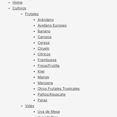
Home
Cultivos
Frutales
Arándano
Avellano Europeo
Banano
Carozos
Cereza
Ciruelo
Cítricos
Frambuesa
Fresa/Frutilla
Kiwi
Mango
Manzana
Otros Frutales Tropicales
Paltos/Aguacate
Peras
Vides
Uva de Mesa