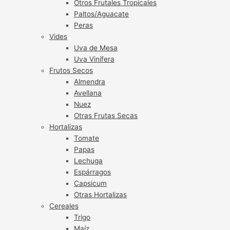
Otros Frutales Tropicales
Paltos/Aguacate
Peras
Vides
Uva de Mesa
Uva Vinífera
Frutos Secos
Almendra
Avellana
Nuez
Otras Frutas Secas
Hortalizas
Tomate
Papas
Lechuga
Espárragos
Capsicum
Otras Hortalizas
Cereales
Trigo
Maíz