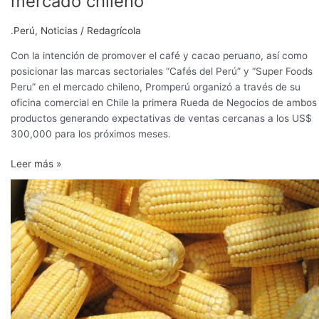
mercado chileno
y
cacao
.Perú
,
Noticias
/
Redagrícola
peruano
en
Con la intención de promover el café y cacao peruano, así como
mercado
posicionar las marcas sectoriales “Cafés del Perú” y “Super Foods
chileno
Peru” en el mercado chileno, Promperú organizó a través de su
oficina comercial en Chile la primera Rueda de Negocios de ambos
productos generando expectativas de ventas cercanas a los US$
300,000 para los próximos meses.
Leer más »
Córdoba:
se
vendieron
42.200
toneladas
de
maíz
en
rueda