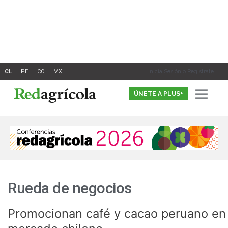
Ir
al
contenido
Inicia Sesión o Registrate
ÚNETE A PLUS+
Rueda de negocios
Promocionan café y cacao peruano en
Promocionan
café