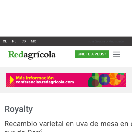
Ir
al
contenido
Inicia Sesión o Registrate
ÚNETE A PLUS+
Royalty
Recambio varietal en uva de mesa en 
Recambio
varietal