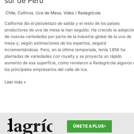
sur de Perú
en
uva
.Chile
,
Cultivos
,
Uva de Mesa
,
Vides
/
Redagrícola
de
mesa
California dio el pistoletazo de salida y el resto de los países
en
productores de uva de mesa la han seguido. Ha crecido la adopció
el
de nuevas variedades por parte de la industria global de la uva de
sur
mesa y, según estimaciones de los expertos, seguirá
de
incrementándose. Perú, en la última temporada, tenía 1.856 ha
Perú
plantadas de variedades con royalty y se proyecta un rápido
aumento de esa superficie, como revelaron a Redagrícola algunos 
los principales empresarios del valle de Ica.
Leer más »
ÚNETE A PLUS+