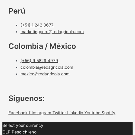
Perú
(+51) 1 242 3677
marketingperu@redagricola.com
Colombia / México
(+56) 9 5829 4979
colombia@redagricola.com
mexico@redagricola.com
Siguenos:
Facebook-f
Instagram
Twitter
Linkedin
Youtube
Spotify
Select your currency
CLP
Peso chileno