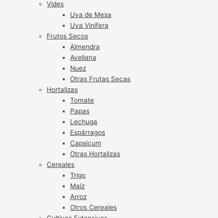
Vides
Uva de Mesa
Uva Vinífera
Frutos Secos
Almendra
Avellana
Nuez
Otras Frutas Secas
Hortalizas
Tomate
Papas
Lechuga
Espárragos
Capsicum
Otras Hortalizas
Cereales
Trigo
Maíz
Arroz
Otros Cereales
Cultivos Extensivos