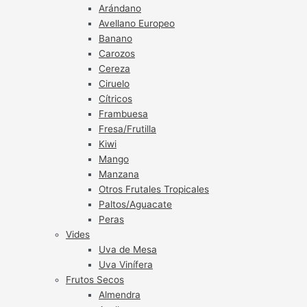
Arándano
Avellano Europeo
Banano
Carozos
Cereza
Ciruelo
Cítricos
Frambuesa
Fresa/Frutilla
Kiwi
Mango
Manzana
Otros Frutales Tropicales
Paltos/Aguacate
Peras
Vides
Uva de Mesa
Uva Vinífera
Frutos Secos
Almendra