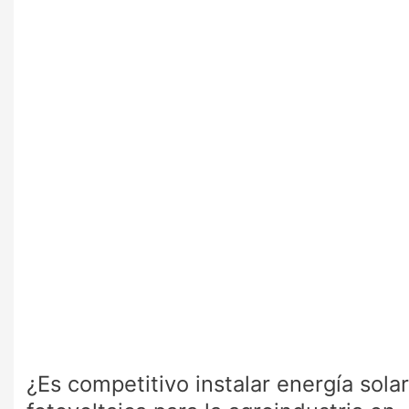
competitivo
instalar
energía
solar
fotovoltaica
para
la
agroindustria
en
Perú?
¿Es competitivo instalar energía solar