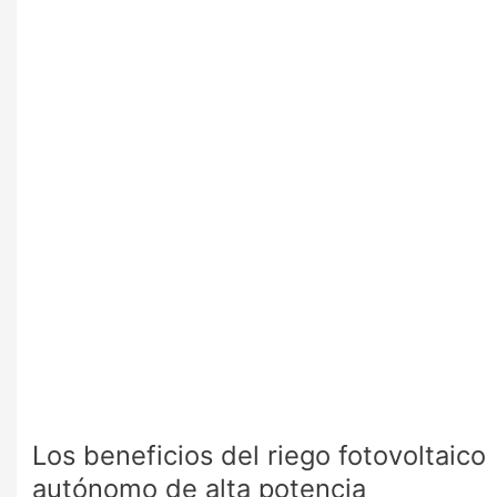
del
riego
fotovoltaico
autónomo
de
alta
potencia
Los beneficios del riego fotovoltaico
autónomo de alta potencia