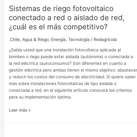
Sistemas de riego fotovoltaico
Sistemas
de
conectado a red o aislado de red,
riego
¿cuál es el más competitivo?
fotovoltaico
conectado
.Chile
,
Agua & Riego
,
Energía
,
Tecnología
/
Redagrícola
a
red
¿Sabía usted que una instalación fotovoltaica aplicada al
o
bombeo o riego puede estar aislada (autónoma) o conectada a
aislado
la red eléctrica (autoconsumo)? Son diferentes en cuanto a
de
gestión eléctrica pero ambas tienen el mismo objetivo: abastece
red,
y reducir los costos del consumo de electricidad. Si quiere saber
¿cuál
más sobre instalaciones fotovoltaicas de tipo aislada o
es
conectada a red, en el siguiente artículo conocerá los criterios
el
para su implementación óptima.
más
competitivo?
Leer más »
¿Es