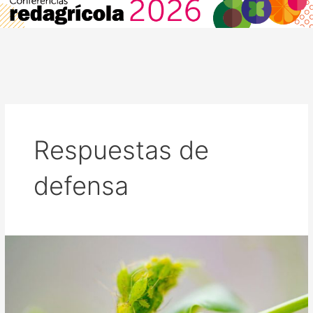
Respuestas de
defensa
El
orden
en
que
atacan