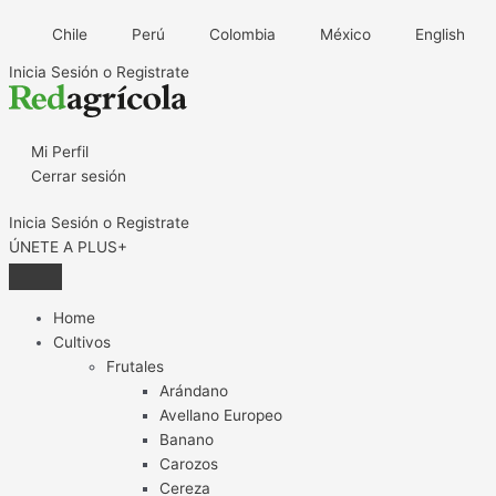
Ir
Nutrición
UVICA:
Cosecha
Cerro
Samaca:
Chile
Perú
Colombia
México
English
al
desde
Cosecha
y
Prieto
el
contenido
el
de
poscosecha:
conquista
fugitivo
Inicia Sesión o Registrate
origen:
madrugada,
el
el
que
claves
innovación
trabajo
mundo
convirtió
para
y
unido
desde
un
Mi Perfil
plantas
nuevos
que
el
desierto
Cerrar sesión
de
cultivos
permite
desierto
en
alto
en
arribar
bosque
Inicia Sesión o Registrate
potencial
Ica
con
ÚNETE A PLUS+
cerezas
de
calidad
Home
a
Cultivos
China
Frutales
Arándano
Avellano Europeo
Banano
Carozos
Cereza