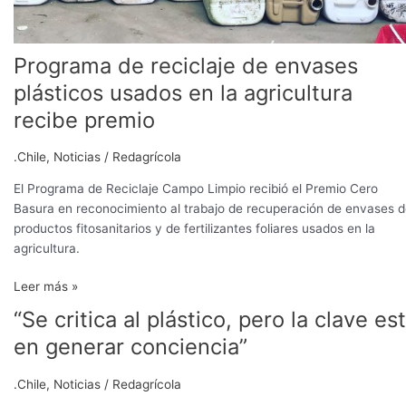
Programa de reciclaje de envases
plásticos usados en la agricultura
recibe premio
.Chile
,
Noticias
/
Redagrícola
El Programa de Reciclaje Campo Limpio recibió el Premio Cero
Basura en reconocimiento al trabajo de recuperación de envases 
productos fitosanitarios y de fertilizantes foliares usados en la
agricultura.
Leer más »
“Se critica al plástico, pero la clave es
“Se
critica
en generar conciencia”
al
plástico,
.Chile
,
Noticias
/
Redagrícola
pero