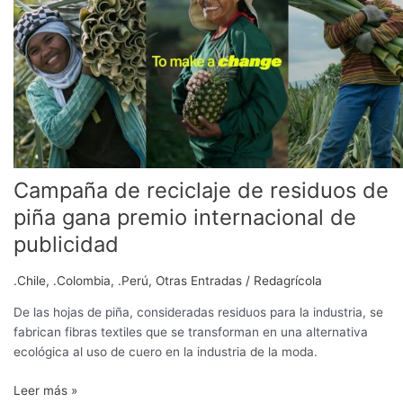
de
residuos
de
piña
gana
premio
internacional
de
publicidad
Campaña de reciclaje de residuos de
piña gana premio internacional de
publicidad
.Chile
,
.Colombia
,
.Perú
,
Otras Entradas
/
Redagrícola
De las hojas de piña, consideradas residuos para la industria, se
fabrican fibras textiles que se transforman en una alternativa
ecológica al uso de cuero en la industria de la moda.
Leer más »