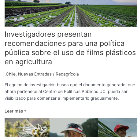
una
política
pública
sobre
Investigadores presentan
el
uso
recomendaciones para una política
de
pública sobre el uso de films plásticos
films
plásticos
en agricultura
en
agricultura
.Chile
,
Nuevas Entradas
/
Redagrícola
El equipo de investigación busca que el documento generado, que
ahora pertenece al Centro de Políticas Públicas UC, pueda ser
visibilizado para comenzar a implementarlo gradualmente.
Leer más »
Campaña
de
reciclaje