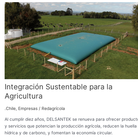
Integración
Sustentable
para
la
Agricultura
Integración Sustentable para la
Agricultura
.Chile
,
Empresas
/
Redagrícola
Al cumplir diez años, DELSANTEK se renueva para ofrecer product
y servicios que potencian la producción agrícola, reducen la huella
hídrica y de carbono, y fomentan la economía circular.