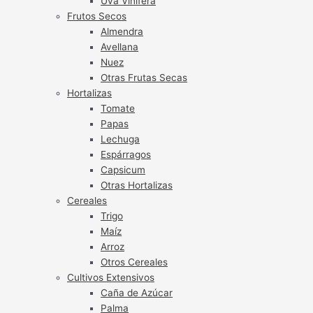
Uva Vinífera
Frutos Secos
Almendra
Avellana
Nuez
Otras Frutas Secas
Hortalizas
Tomate
Papas
Lechuga
Espárragos
Capsicum
Otras Hortalizas
Cereales
Trigo
Maíz
Arroz
Otros Cereales
Cultivos Extensivos
Caña de Azúcar
Palma