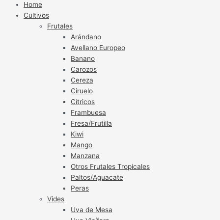
Home
Cultivos
Frutales
Arándano
Avellano Europeo
Banano
Carozos
Cereza
Ciruelo
Cítricos
Frambuesa
Fresa/Frutilla
Kiwi
Mango
Manzana
Otros Frutales Tropicales
Paltos/Aguacate
Peras
Vides
Uva de Mesa