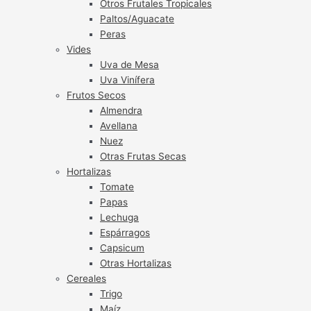
Otros Frutales Tropicales
Paltos/Aguacate
Peras
Vides
Uva de Mesa
Uva Vinífera
Frutos Secos
Almendra
Avellana
Nuez
Otras Frutas Secas
Hortalizas
Tomate
Papas
Lechuga
Espárragos
Capsicum
Otras Hortalizas
Cereales
Trigo
Maíz