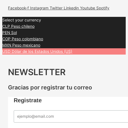
Facebook-f
Instagram
Twitter
Linkedin
Youtube
Spotify
Select your currency
CLP
Peso chileno
PEN
Sol
COP
Peso colombiano
MXN
Peso mexicano
USD
Dólar de los Estados Unidos (US)
NEWSLETTER
Gracias por registrar tu correo
Registrate