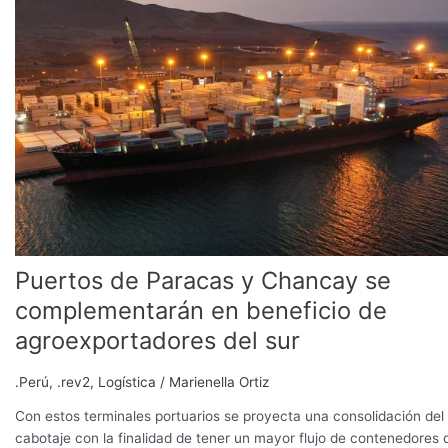
Paracas
y
Chancay
se
complementarán
en
beneficio
de
agroexportadores
del
sur
Puertos de Paracas y Chancay se
complementarán en beneficio de
agroexportadores del sur
.Perú
,
.rev2
,
Logística
/
Marienella Ortiz
Con estos terminales portuarios se proyecta una consolidación del
cabotaje con la finalidad de tener un mayor flujo de contenedores 