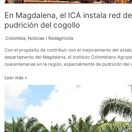
En Magdalena, el ICA instala red de
pudrición del cogollo
.Colombia
,
Noticias
/
Redagrícola
Con el propósito de contribuir con el mejoramiento del estatu
departamento del Magdalena, el Instituto Colombiano Agrope
cuarentenarias en la región, especialmente de pudrición del 
Leer más »
Proponen
la
sustitución
de
palmas
aceiteras
afectadas