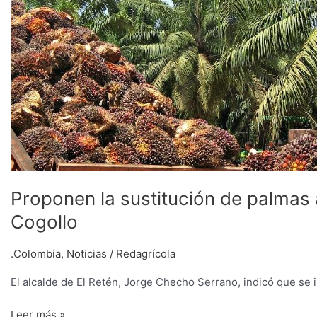
por
la
Pudrición
de
Cogollo
Proponen la sustitución de palmas 
Cogollo
.Colombia
,
Noticias
/
Redagrícola
El alcalde de El Retén, Jorge Checho Serrano, indicó que se i
Leer más »