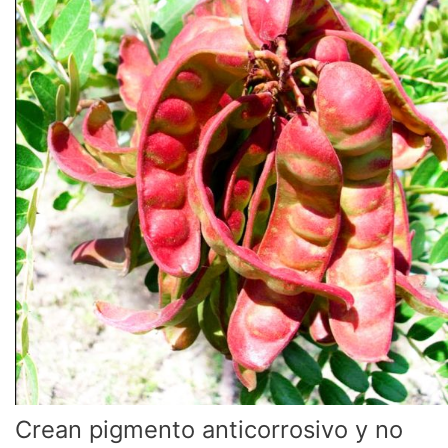
anticorrosivo
y
no
contaminantea
base
de
polvo
de
tara
Crean pigmento anticorrosivo y no