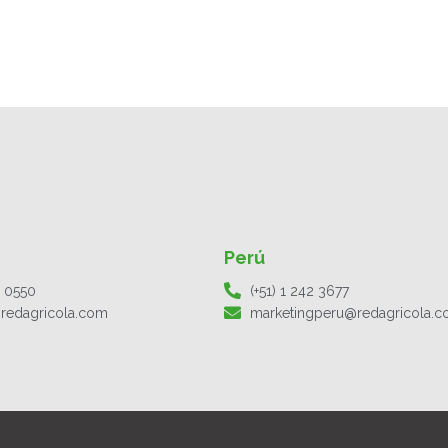
Perú
1 0550
(+51) 1 242 3677
redagricola.com
marketingperu@redagricola.