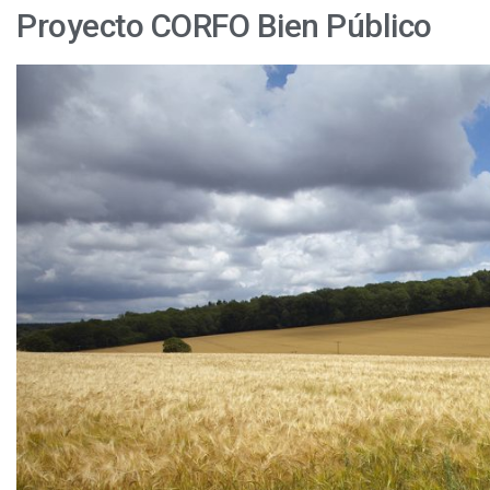
Proyecto CORFO Bien Público
Crece
déficit
de
pluviometría
en
La
Araucanía