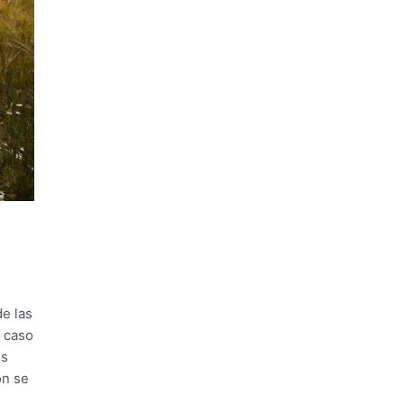
de las
l caso
es
ón se