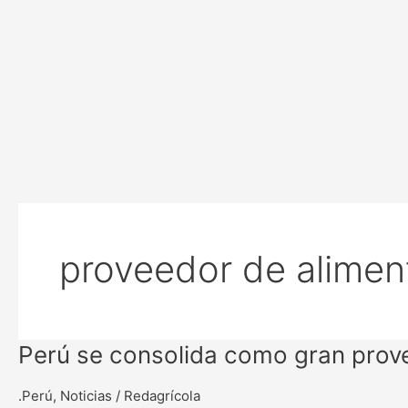
proveedor de alimen
Perú
Perú se consolida como gran prov
se
consolida
.Perú
,
Noticias
/
Redagrícola