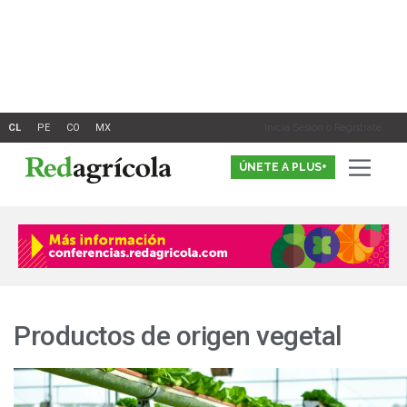
Ir
al
contenido
Inicia Sesión o Registrate
ÚNETE A PLUS+
Productos de origen vegetal
Principales
tendencias