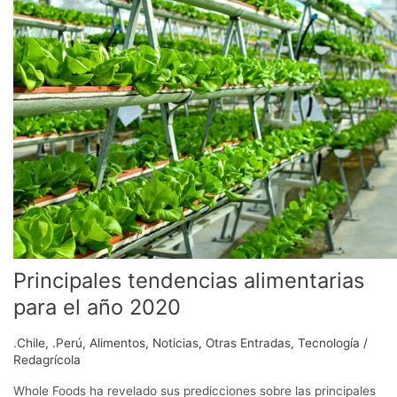
alimentarias
para
el
año
2020
Principales tendencias alimentarias
para el año 2020
.Chile
,
.Perú
,
Alimentos
,
Noticias
,
Otras Entradas
,
Tecnología
/
Redagrícola
Whole Foods ha revelado sus predicciones sobre las principales