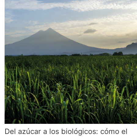
a
los
biológicos:
cómo
el
mayor
ingenio
azucarero
de
Centroamérica
está
reinventando
su
negocio
Del azúcar a los biológicos: cómo el