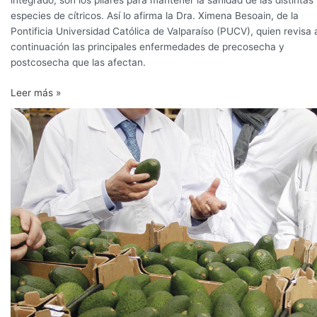
integrado, son los pilares para mantener la sanidad de las distintas
especies de cítricos. Así lo afirma la Dra. Ximena Besoain, de la
Pontificia Universidad Católica de Valparaíso (PUCV), quien revisa 
continuación las principales enfermedades de precosecha y
postcosecha que las afectan.
Leer más »
El
manejo
de
precosecha
y
su
efecto
en
la
poscosecha
del
palto
Hass