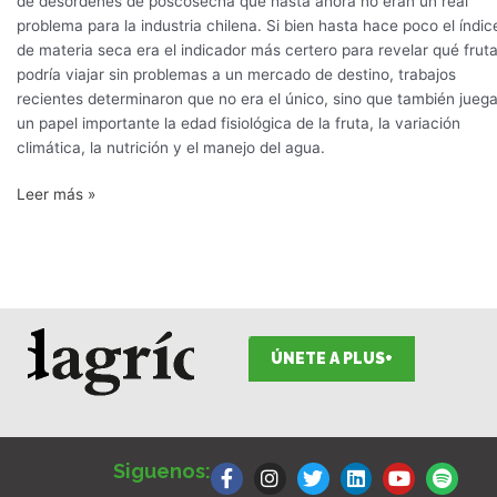
de desórdenes de poscosecha que hasta ahora no eran un real
problema para la industria chilena. Si bien hasta hace poco el índic
de materia seca era el indicador más certero para revelar qué frut
podría viajar sin problemas a un mercado de destino, trabajos
recientes determinaron que no era el único, sino que también jueg
un papel importante la edad fisiológica de la fruta, la variación
climática, la nutrición y el manejo del agua.
Leer más »
ÚNETE A PLUS+
F
I
T
L
Y
S
a
n
w
i
o
p
Siguenos:
c
s
i
n
u
o