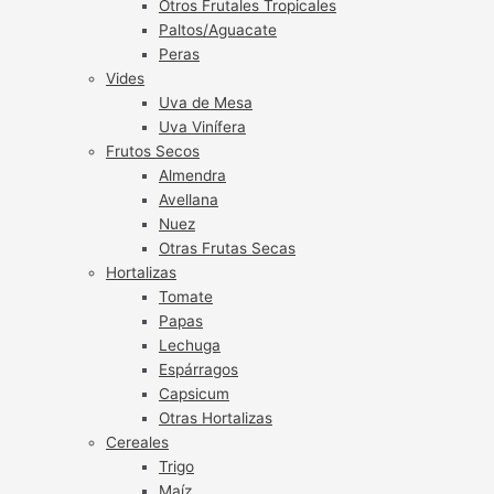
Otros Frutales Tropicales
Paltos/Aguacate
Peras
Vides
Uva de Mesa
Uva Vinífera
Frutos Secos
Almendra
Avellana
Nuez
Otras Frutas Secas
Hortalizas
Tomate
Papas
Lechuga
Espárragos
Capsicum
Otras Hortalizas
Cereales
Trigo
Maíz