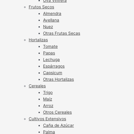
Uva Vinífera
Frutos Secos
Almendra
Avellana
Nuez
Otras Frutas Secas
Hortalizas
Tomate
Papas
Lechuga
Espárragos
Capsicum
Otras Hortalizas
Cereales
Trigo
Maíz
Arroz
Otros Cereales
Cultivos Extensivos
Caña de Azúcar
Palma