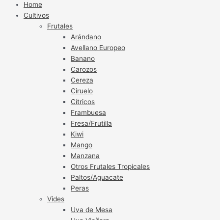
Home
Cultivos
Frutales
Arándano
Avellano Europeo
Banano
Carozos
Cereza
Ciruelo
Cítricos
Frambuesa
Fresa/Frutilla
Kiwi
Mango
Manzana
Otros Frutales Tropicales
Paltos/Aguacate
Peras
Vides
Uva de Mesa