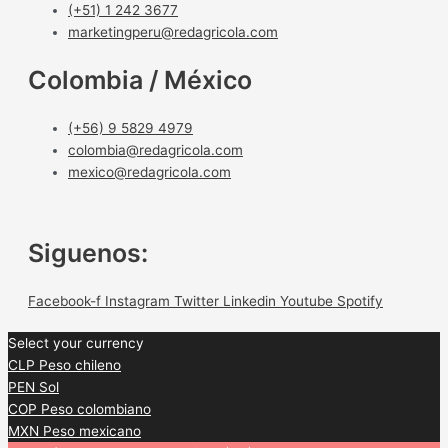
(+51) 1 242 3677
marketingperu@redagricola.com
Colombia / México
(+56) 9 5829 4979
colombia@redagricola.com
mexico@redagricola.com
Siguenos:
Facebook-f
Instagram
Twitter
Linkedin
Youtube
Spotify
Select your currency
CLP
Peso chileno
PEN
Sol
COP
Peso colombiano
MXN
Peso mexicano