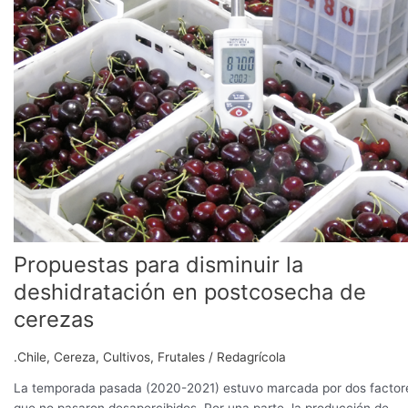
la
deshidratación
en
postcosecha
de
cerezas
Propuestas para disminuir la
deshidratación en postcosecha de
cerezas
.Chile
,
Cereza
,
Cultivos
,
Frutales
/
Redagrícola
La temporada pasada (2020-2021) estuvo marcada por dos factor