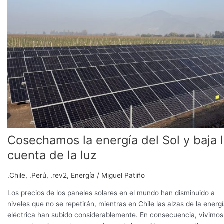
energía
del
Sol
y
baja
la
cuenta
de
la
luz
Cosechamos la energía del Sol y baja 
cuenta de la luz
.Chile
,
.Perú
,
.rev2
,
Energía
/
Miguel Patiño
Los precios de los paneles solares en el mundo han disminuido a
niveles que no se repetirán, mientras en Chile las alzas de la energ
eléctrica han subido considerablemente. En consecuencia, vivimos