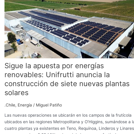
por
energías
renovables:
Unifrutti anuncia
la
construcción
de
siete
nuevas
Sigue la apuesta por energías
plantas
solares
renovables: Unifrutti anuncia la
construcción de siete nuevas plantas
solares
.Chile
,
Energía
/
Miguel Patiño
Las nuevas operaciones se ubicarán en los campos de la frutícola
ubicados en las regiones Metropolitana y O’Higgins, sumándose a l
cuatro plantas ya existentes en Teno, Requínoa, Linderos y Linares