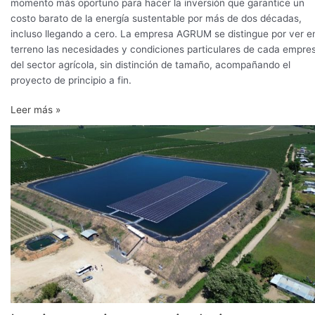
momento más oportuno para hacer la inversión que garantice un
costo barato de la energía sustentable por más de dos décadas,
incluso llegando a cero. La empresa AGRUM se distingue por ver e
terreno las necesidades y condiciones particulares de cada empre
del sector agrícola, sin distinción de tamaño, acompañando el
proyecto de principio a fin.
Leer más »
Las
innovaciones
agrivoltaicas
que
comienzan
a
ser
tendencia
en
los
campos
del