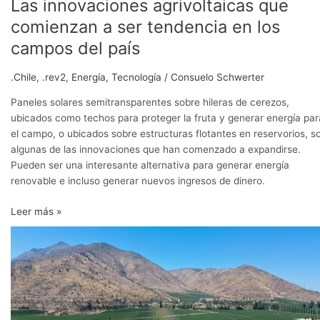
Las innovaciones agrivoltaicas que
país
comienzan a ser tendencia en los
campos del país
.Chile
,
.rev2
,
Energía
,
Tecnología
/
Consuelo Schwerter
Paneles solares semitransparentes sobre hileras de cerezos,
ubicados como techos para proteger la fruta y generar energía par
el campo, o ubicados sobre estructuras flotantes en reservorios, s
algunas de las innovaciones que han comenzado a expandirse.
Pueden ser una interesante alternativa para generar energía
renovable e incluso generar nuevos ingresos de dinero.
Leer más »
Viña
Santa
Rita
cubrirá
más
del