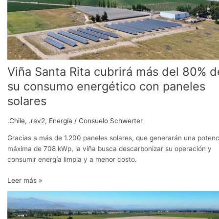
80%
de
su
consumo
energético
con
Viña Santa Rita cubrirá más del 80% d
paneles
solares
su consumo energético con paneles
solares
.Chile
,
.rev2
,
Energía
/
Consuelo Schwerter
Gracias a más de 1.200 paneles solares, que generarán una potenc
máxima de 708 kWp, la viña busca descarbonizar su operación y
consumir energía limpia y a menor costo.
Leer más »
Sigue
la
apuesta