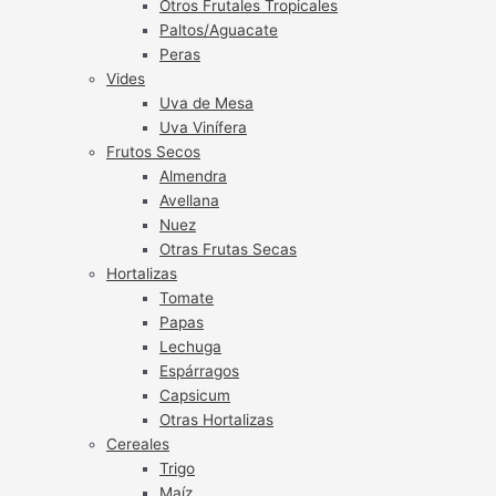
Otros Frutales Tropicales
Paltos/Aguacate
Peras
Vides
Uva de Mesa
Uva Vinífera
Frutos Secos
Almendra
Avellana
Nuez
Otras Frutas Secas
Hortalizas
Tomate
Papas
Lechuga
Espárragos
Capsicum
Otras Hortalizas
Cereales
Trigo
Maíz