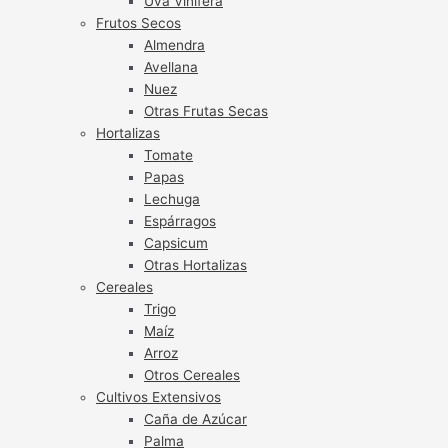
Uva Vinífera
Frutos Secos
Almendra
Avellana
Nuez
Otras Frutas Secas
Hortalizas
Tomate
Papas
Lechuga
Espárragos
Capsicum
Otras Hortalizas
Cereales
Trigo
Maíz
Arroz
Otros Cereales
Cultivos Extensivos
Caña de Azúcar
Palma