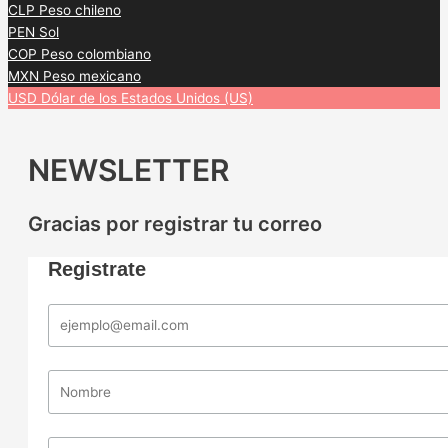
CLP
Peso chileno
PEN
Sol
COP
Peso colombiano
MXN
Peso mexicano
USD
Dólar de los Estados Unidos (US)
NEWSLETTER
Gracias por registrar tu correo
Registrate