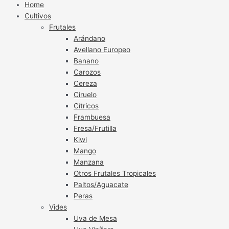
Home
Cultivos
Frutales
Arándano
Avellano Europeo
Banano
Carozos
Cereza
Ciruelo
Cítricos
Frambuesa
Fresa/Frutilla
Kiwi
Mango
Manzana
Otros Frutales Tropicales
Paltos/Aguacate
Peras
Vides
Uva de Mesa