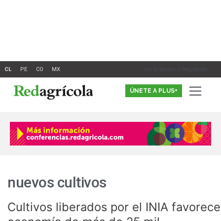
Ir
al
contenido
Inicia Sesión o Registrate
ÚNETE A PLUS+
nuevos cultivos
Cultivos liberados por el INIA favorec
Cultivos
liberados