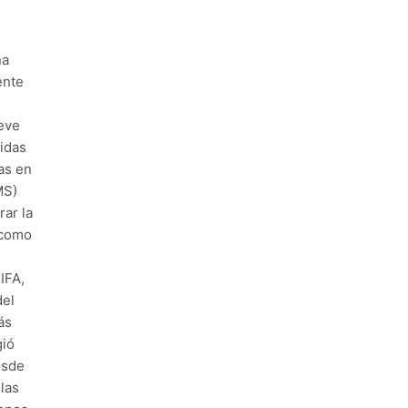
na
ente
ueve
didas
as en
MS)
ar la
, como
IFA,
del
ás
gió
esde
 las