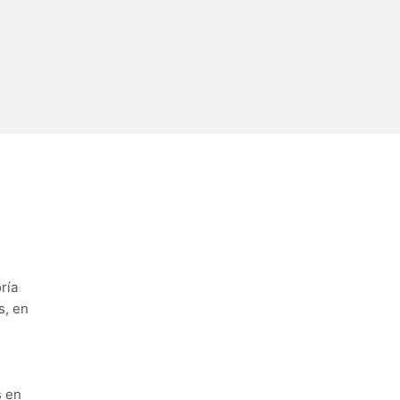
ría
s, en
s en