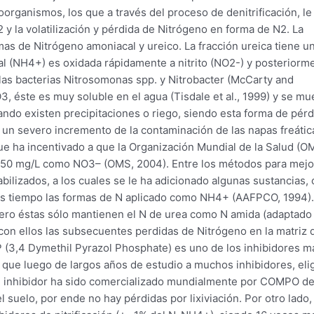
organismos, los que a través del proceso de denitrificación, le
 y la volatilización y pérdida de Nitrógeno en forma de N2. La
rmas de Nitrógeno amoniacal y ureico. La fracción ureica tiene u
al (NH4+) es oxidada rápidamente a nitrito (NO2-) y posteriorm
 las bacterias Nitrosomonas spp. y Nitrobacter (McCarty and
, éste es muy soluble en el agua (Tisdale et al., 1999) y se m
ando existen precipitaciones o riego, siendo esta forma de pér
o un severo incremento de la contaminación de las napas freátic
que ha incentivado a que la Organización Mundial de la Salud (O
e 50 mg/L como NO3– (OMS, 2004). Entre los métodos para mejor
tabilizados, a los cuales se le ha adicionado algunas sustancias
 más tiempo las formas de N aplicado como NH4+ (AAFPCO, 1994).
pero éstas sólo mantienen el N de urea como N amida (adaptado 
 y con ellos las subsecuentes perdidas de Nitrógeno en la matriz 
 (3,4 Dymethil Pyrazol Phosphate) es uno de los inhibidores m
que luego de largos años de estudio a muchos inhibidores, eli
ste inhibidor ha sido comercializado mundialmente por COMPO d
 suelo, por ende no hay pérdidas por lixiviación. Por otro lado,