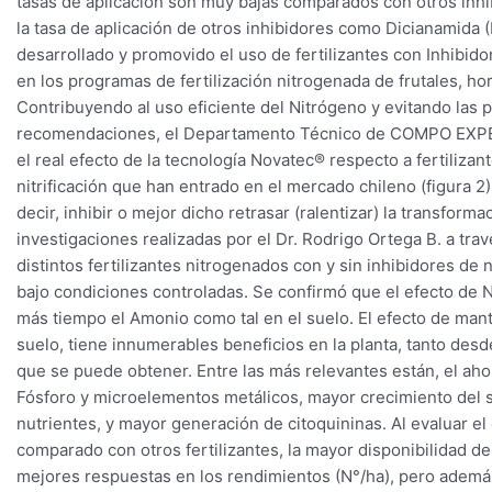
tasas de aplicación son muy bajas comparados con otros inhi
la tasa de aplicación de otros inhibidores como Dicianamid
desarrollado y promovido el uso de fertilizantes con Inhibido
en los programas de fertilización nitrogenada de frutales, h
Contribuyendo al uso eficiente del Nitrógeno y evitando las 
recomendaciones, el Departamento Técnico de COMPO EXPER
el real efecto de la tecnología Novatec® respecto a fertilizan
nitrificación que han entrado en el mercado chileno (figura 2),
decir, inhibir o mejor dicho retrasar (ralentizar) la transfor
investigaciones realizadas por el Dr. Rodrigo Ortega B. a tr
distintos fertilizantes nitrogenados con y sin inhibidores de
bajo condiciones controladas. Se confirmó que el efecto de
más tiempo el Amonio como tal en el suelo. El efecto de ma
suelo, tiene innumerables beneficios en la planta, tanto desd
que se puede obtener. Entre las más relevantes están, el aho
Fósforo y microelementos metálicos, mayor crecimiento del s
nutrientes, y mayor generación de citoquininas. Al evaluar 
comparado con otros fertilizantes, la mayor disponibilidad de 
mejores respuestas en los rendimientos (N°/ha), pero además