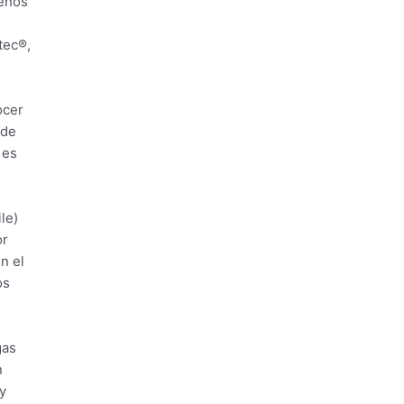
menos
tec®,
ocer
 de
 es
le)
or
n el
os
gas
on
y