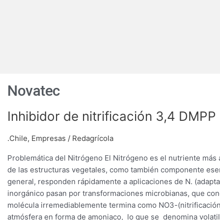
Novatec
Inhibidor
Inhibidor de nitrificación 3,4 DMP
de
nitrificación
.Chile
,
Empresas
/
Redagrícola
3,4
Problemática del Nitrógeno El Nitrógeno es el nutriente más a
DMPP
de las estructuras vegetales, como también componente esenci
de
general, responden rápidamente a aplicaciones de N. (adapta
Compo
inorgánico pasan por transformaciones microbianas, que con
Expert
molécula irremediablemente termina como NO3-(nitrificación
atmósfera en forma de amoniaco, lo que se denomina volati