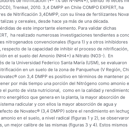
bidores de nitrificación (+- 1% del N-NH4+), siendo 16 veces 
a (DCD), Trenkel, 2010. 3,4 DMPP en Chile COMPO EXPERT, ha
res de Nitrificación 3,4DMPP, con su línea de fertilizantes Nova
ortalizas y cereales, desde hace ya más de una década.
pérdidas de este importante elemento. Para validar dichas
T, ha realizado numerosas investigaciones tendientes a con
tes nitrogenados convencionales (figura 1) y a otros inhibidores
 respecto de la capacidad de inhibir el proceso de nitrificación,
mación en el suelo del Amonio (NH4+) a Nitrato (NO3-). En
avés de la Universidad Federico Santa María (USM), se evaluaron
 nitrificación en un suelo de la zona de Panquehue (V Región, Chi
 Novatec® con 3,4 DMPP es positivo en términos de mantener p
ntener por más tiempo una porción del Nitrógeno como amonio e
e el punto de vista nutricional, como en la calidad y rendimient
rro energético que genera en la planta, la mayor absorción de
istema radicular y con ellos la mayor absorción de agua y
el efecto de Novatec® (3,4 DMPP) sobre el rendimiento en lechu
amonio en el suelo, a nivel radical (figuras 1 y 2), se observar
, un mejor calibre de las mismas (figuras 3 y 4). Estos mismos 