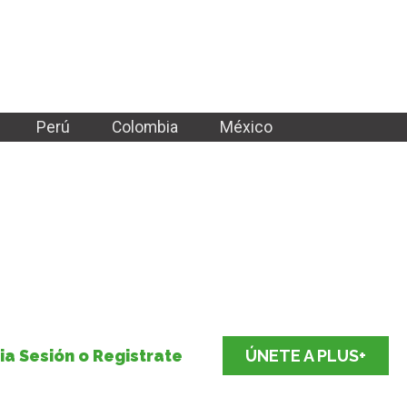
Perú
Colombia
México
cia Sesión o Registrate
ÚNETE A PLUS+