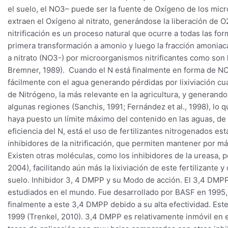
el suelo, el NO3– puede ser la fuente de Oxígeno de los micro
extraen el Oxígeno al nitrato, generándose la liberación de O2
nitrificación es un proceso natural que ocurre a todas las fo
primera transformación a amonio y luego la fracción amoniac
a nitrato (NO3-) por microorganismos nitrificantes como son
Bremner, 1989). Cuando el N está finalmente en forma de NO3
fácilmente con el agua generando pérdidas por lixiviación cu
de Nitrógeno, la más relevante en la agricultura, y generand
algunas regiones (Sanchis, 1991; Fernández et al., 1998), lo 
haya puesto un límite máximo del contenido en las aguas, d
eficiencia del N, está el uso de fertilizantes nitrogenados es
inhibidores de la nitrificación, que permiten mantener por
Existen otras moléculas, como los inhibidores de la ureasa, 
2004), facilitando aún más la lixiviación de este fertilizante
suelo. Inhibidor 3, 4 DMPP y su Modo de acción. El 3,4 DMPP
estudiados en el mundo. Fue desarrollado por BASF en 1995, 
finalmente a este 3,4 DMPP debido a su alta efectividad. E
1999 (Trenkel, 2010). 3,4 DMPP es relativamente inmóvil en el