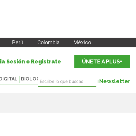
Perú
Colombia
México
cia Sesión o Registrate
ÚNETE A PLUS+
DIGITAL
BIOLOGICALS
Newsletter