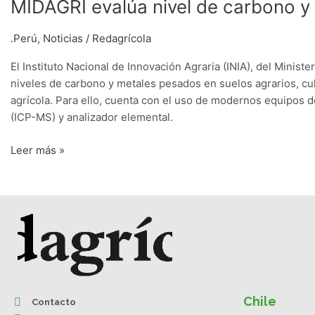
MIDAGRI
MIDAGRI evalúa nivel de carbono y
evalúa
nivel
.Perú
,
Noticias
/
Redagrícola
de
El Instituto Nacional de Innovación Agraria (INIA), del Minist
carbono
niveles de carbono y metales pesados en suelos agrarios, cult
y
agrícola. Para ello, cuenta con el uso de modernos equipos
metales
(ICP-MS) y analizador elemental.
pesados
en
Leer más »
suelos
agrarios
Chile
Contacto