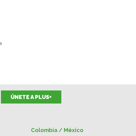
s
e
ÚNETE A PLUS+
Colombia / México