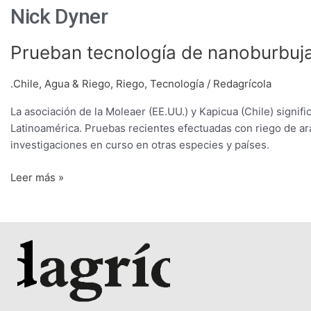
Nick Dyner
Prueban
Prueban tecnología de nanoburbuja
tecnología
de
.Chile
,
Agua & Riego
,
Riego
,
Tecnología
/
Redagrícola
nanoburbujas
La asociación de la Moleaer (EE.UU.) y Kapicua (Chile) signi
en
Latinoamérica. Pruebas recientes efectuadas con riego de ar
arándano
investigaciones en curso en otras especies y países.
en
Chile
Leer más »