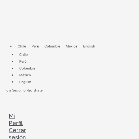
Ir
Alliance
al
Tire
contenido
America
ahora
es
Yokohama
Off-
Chile
Perú
Colombia
México
English
Highway
Chile
Tires
Perú
America
Colombia
(YOHTA)
México
English
Inicia Sesión o Registrate
Mi
Perfil
Cerrar
sesión