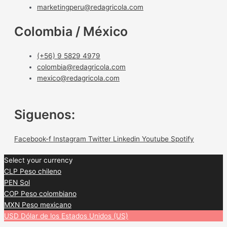
marketingperu@redagricola.com
Colombia / México
(+56) 9 5829 4979
colombia@redagricola.com
mexico@redagricola.com
Siguenos:
Facebook-f
Instagram
Twitter
Linkedin
Youtube
Spotify
Select your currency
CLP
Peso chileno
PEN
Sol
COP
Peso colombiano
MXN
Peso mexicano
USD
Dólar de los Estados Unidos (US)