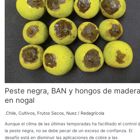
y
hongos
de
madera
en
nogal
Peste negra, BAN y hongos de mader
en nogal
.Chile
,
Cultivos
,
Frutos Secos
,
Nuez
/
Redagrícola
Aunque el clima de las últimas temporadas ha facilitado el control 
la peste negra, no se debe pecar de un exceso de confianza. El
desafío está en disminuir las aplicaciones de cobre a las