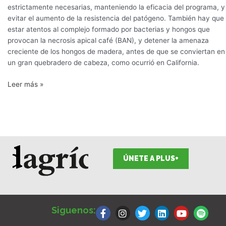
estrictamente necesarias, manteniendo la eficacia del programa, y
evitar el aumento de la resistencia del patógeno. También hay que
estar atentos al complejo formado por bacterias y hongos que
provocan la necrosis apical café (BAN), y detener la amenaza
creciente de los hongos de madera, antes de que se conviertan en
un gran quebradero de cabeza, como ocurrió en California.
Leer más »
ÚNETE A PLUS+
F
I
T
L
Y
S
a
n
w
i
o
p
Siguenos:
c
s
i
n
u
o