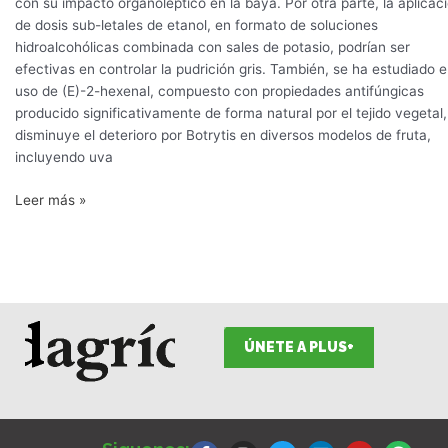
con su impacto organoléptico en la baya. Por otra parte, la aplicac
de dosis sub-letales de etanol, en formato de soluciones
hidroalcohólicas combinada con sales de potasio, podrían ser
efectivas en controlar la pudrición gris. También, se ha estudiado e
uso de (E)-2-hexenal, compuesto con propiedades antifúngicas
producido significativamente de forma natural por el tejido vegetal,
disminuye el deterioro por Botrytis en diversos modelos de fruta,
incluyendo uva
Leer más »
ÚNETE A PLUS+
F
I
T
L
Y
S
a
n
w
i
o
p