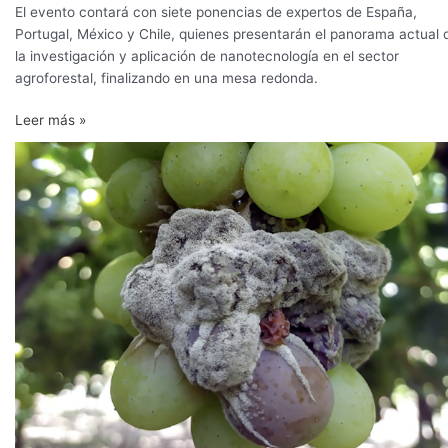
El evento contará con siete ponencias de expertos de España,
Portugal, México y Chile, quienes presentarán el panorama actual 
la investigación y aplicación de nanotecnología en el sector
agroforestal, finalizando en una mesa redonda.
Leer más »
Oportunidades
y
desafíos
para
alternativas
de
control
de
origen
natural
y
herramientas
nanotecnológicas