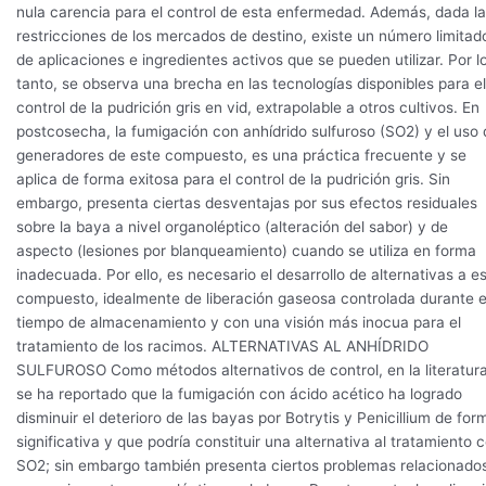
nula carencia para el control de esta enfermedad. Además, dada l
restricciones de los mercados de destino, existe un número limitad
de aplicaciones e ingredientes activos que se pueden utilizar. Por l
tanto, se observa una brecha en las tecnologías disponibles para el
control de la pudrición gris en vid, extrapolable a otros cultivos. En
postcosecha, la fumigación con anhídrido sulfuroso (SO2) y el uso 
generadores de este compuesto, es una práctica frecuente y se
aplica de forma exitosa para el control de la pudrición gris. Sin
embargo, presenta ciertas desventajas por sus efectos residuales
sobre la baya a nivel organoléptico (alteración del sabor) y de
aspecto (lesiones por blanqueamiento) cuando se utiliza en forma
inadecuada. Por ello, es necesario el desarrollo de alternativas a e
compuesto, idealmente de liberación gaseosa controlada durante e
tiempo de almacenamiento y con una visión más inocua para el
tratamiento de los racimos. ALTERNATIVAS AL ANHÍDRIDO
SULFUROSO Como métodos alternativos de control, en la literatur
se ha reportado que la fumigación con ácido acético ha logrado
disminuir el deterioro de las bayas por Botrytis y Penicillium de for
significativa y que podría constituir una alternativa al tratamiento 
SO2; sin embargo también presenta ciertos problemas relacionado