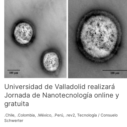
Valladolid
realizará
Jornada
de
Nanotecnología
online
y
gratuita
Universidad de Valladolid realizará
Jornada de Nanotecnología online y
gratuita
.Chile
,
.Colombia
,
.México
,
.Perú
,
.rev2
,
Tecnología
/
Consuelo
Schwerter