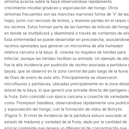
síntoma avanza sobre la baya observándose rápidamente
crecimiento micelial grisáceo y esporulación del hongo. Otros
síntomas frecuentes son las manchas marrones forma de ‘V’ de las
hojas, junto con necrosis de brotes, y lesiones pardas en el raquis 
los racimos. Estos forman parte de las fuentes de inóculo del hong
en donde se multiplicará y diseminará a través de corrientes de air
Esta enfermedad se puede desarrollar en precosecha, asociándose
racimos apretados que generan un microclima de alta humedad
relativa cercano a la baya. B. cinerea no requiere de heridas para
infectar, aunque las heridas facilitan su entrada. Un ejemplo de ello
fue la alta incidencia por pudrición de racimo asociada a partidura 
bayas, que se observó en la zona central del país luego de la lluvia
de fines de enero de este año. Principalmente se observaron
microfisuras y partiduras, ubicadas principalmente en la zona distal
lateral de la baya, lo que generó una entrada directa del patógeno 
la fruta. Esto coincidió con época cercana a cosecha de variedade
como Thompson Seedless, observándose rápidamente una pudrici
y esporulación del hongo, con la formación de nidos de Botrytis
(Figura 1). El nivel de incidencia de la partidura estuvo asociado al
estado de madurez y variedad de la fruta, dado por la cantidad de
azúcar contenida que genera un diferencial de concentración que